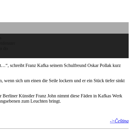
cht…“, schreibt Franz Kafka seinem Schul­freund Oskar Pollak kurz
n, wenn sich um einen die Seile lockern und er ein Stück tiefer sinkt
er Berli­ner Künstler Franz John nimmt diese Fäden in Kafkas Werk
­tungs­ebenen zum Leuchten bringt.
->Čeština