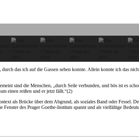
, durch das ich auf die Gassen sehen konnte. Allein konnte ich das ni
, gemeint sind die Menschen, „durch Seile ver­bunden, und bös ist es scho
m ei­nen reißen und er jetzt fällt.“(2)
ntext als Brücke über dem Abgrund, als sozi­a­les Band oder Fessel. D
die Fenster des Prager Goethe-Instituts spannt und als vielfältige Bedeu