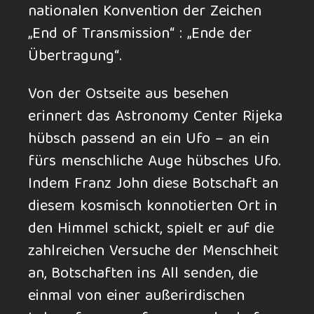
na­tio­na­len Kon­ven­tion der Zei­chen
„End of Trans­mis­sion“ : „Ende der
Über­tra­gung“.
Von der Ost­seite aus be­sehen
erinnert das As­tro­nomy Cen­ter Rijeka
hübsch pas­send an ein Ufo – an ein
fürs mensch­li­che Auge hüb­sches Ufo.
Indem Franz John diese Bot­schaft an
die­sem kos­misch kon­no­tier­ten Ort in
den Him­mel schickt, spielt er auf die
zahl­rei­chen Ver­suche der Mensch­heit
an, Bot­schaf­ten ins All senden, die
einmal von einer außer­ir­di­schen