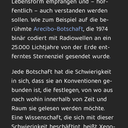
Lebens­form em­pfang­en und – hof­
fent­lich – auch ver­stan­den wer­den
sol­len. Wie zum Bei­spiel auf die be­
rühm­te
Arecibo-Bot­schaft
, die 1974
binär codiert mit Radio­wel­len an ein
25.000 Licht­jahre von der Erde ent­
fern­tes Sternen­ziel ge­sen­det wurde
.
Jede Bot­schaft hat die Schwie­rig­keit
in sich, dass sie an Kon­ven­ti­onen ge­
bunden ist, die fest­legen, von wo aus
nach wo­hin in­ner­halb von Zeit und
Raum sie ge­lesen wer­den möch­te.
Eine Wis­sen­schaft, die sich mit die­ser
Schwie­rig­keit be­schäf­tigt, heißt Xeno­