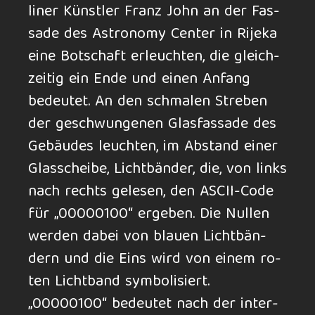
liner Künstler Franz John an der Fas­
sade des Astro­nomy Center in Rijeka
eine Bot­schaft er­leuch­ten, die gleich­
zei­tig ein Ende und einen Anfang
bedeutet. An den schma­len Stre­ben
der ge­schwun­ge­nen Glas­fas­sade des
Ge­bäudes leuch­ten, im Ab­stand einer
Glas­schei­be, Licht­bän­der, die, von links
nach rechts gele­sen, den ASCII-Code
für „00000100“ ergeben. Die Nul­len
werden da­bei von blau­en Licht­bän­
dern und die Eins wird von einem ro­
ten Licht­band sym­boli­siert.
„00000100“ be­deu­tet nach der in­ter­