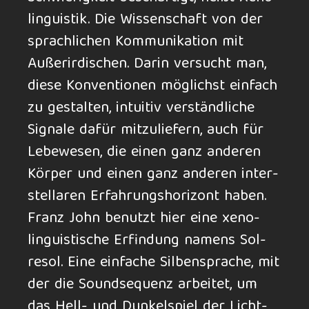
lingu­istik. Die Wis­sen­schaft von der
sprach­li­chen Kom­muni­kation mit
Außer­irdi­schen. Darin ver­sucht man,
diese Kon­ven­tionen mög­lichst ein­fach
zu ge­stal­ten, intu­itiv ver­ständ­liche
Signale dafür mit­zu­liefern, auch für
Lebe­we­sen, die einen ganz ande­ren
Kör­per und einen ganz ander­en inter­
stel­laren Er­fah­rungs­hori­zont haben.
Franz John be­nutzt hier eine xeno­
lingu­isti­sche Er­fin­dung namens Sol­
resol. Eine ein­fache Sil­ben­spra­che, mit
der die Sound­sequenz ar­bei­tet, um
das Hell- und Dun­kel­spiel der Licht­